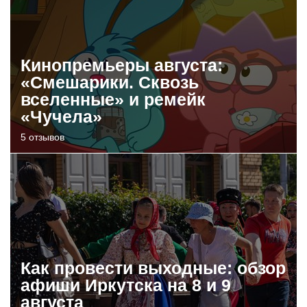
Кинопремьеры августа:
«Смешарики. Сквозь
вселенные» и ремейк
«Чучела»
5 отзывов
Как провести выходные: обзор
афиши Иркутска на 8 и 9
августа