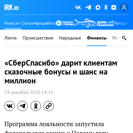
Новости
Статьи
Афиша
Фото
Погода
Ту
Лента
Происшествия
Народные
Финансы
Регионы
«СберСпасибо» дарит клиентам
сказочные бонусы и шанс на
миллион
18 декабря 2020 14:16
Программа лояльности запустила