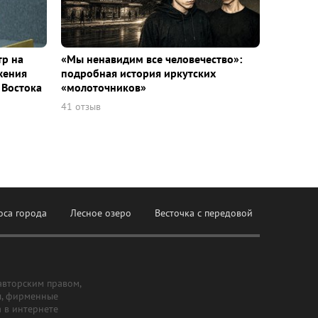
тр на
«Мы ненавидим все человечество»:
жения
подробная история иркутских
 Востока
«молоточников»
41 отзыв
оса города
Лесное озеро
Весточка с передовой
авторским правом,
ы, фирменные
а в интернете