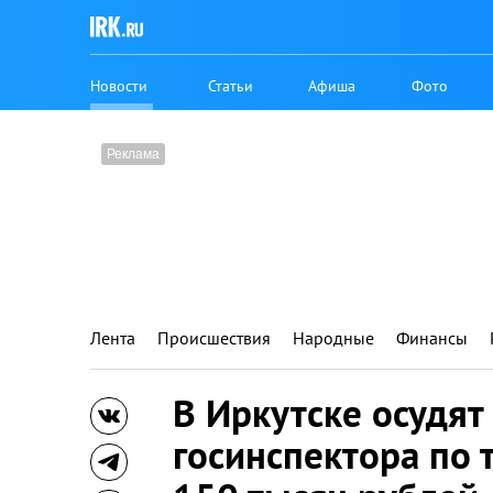
Новости
Статьи
Афиша
Фото
Лента
Происшествия
Народные
Финансы
В Иркутске осудя
госинспектора по т