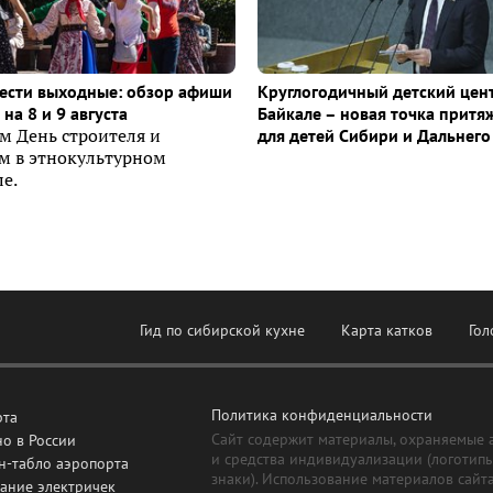
ести выходные: обзор афиши
Круглогодичный детский цен
на 8 и 9 августа
Байкале – новая точка притя
м День строителя и
для детей Сибири и Дальнего
ем в этнокультурном
е.
Гид по сибирской кухне
Карта катков
Гол
Политика конфиденциальности
рта
Сайт содержит материалы, охраняемые 
о в России
и средства индивидуализации (логотип
н-табло аэропорта
знаки). Использование материалов сайт
ание электричек