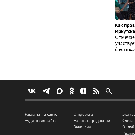
Как пров
Иркутска 
Отмечае
участву
фестивал
Реклама на сайте
О проекте
Экока
Аудитория сайта
Написать редакции
Сделан
Вакансии
Онлай
Распис