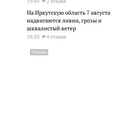
19:49
2 отзыва
На Иркутскую область 7 августа
надвигаются ливни, грозы и
шквалистый ветер
19:20
4 отзыва