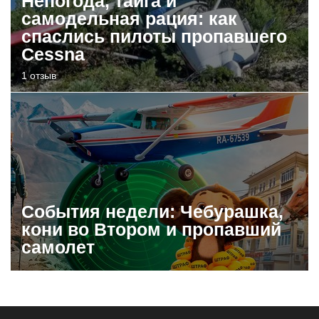
Непогода, тайга и
самодельная рация: как
спаслись пилоты пропавшего
Cessna
1 отзыв
События недели: Чебурашка,
кони во Втором и пропавший
самолет