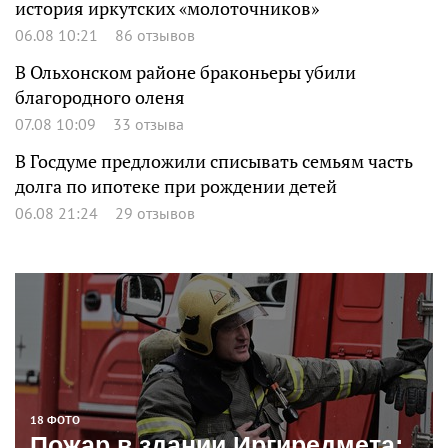
история иркутских «молоточников»
06.08 10:21
86 отзывов
В Ольхонском районе браконьеры убили
благородного оленя
07.08 10:09
33 отзыва
В Госдуме предложили списывать семьям часть
долга по ипотеке при рождении детей
06.08 21:24
29 отзывов
18 ФОТО
Пожар в здании Иргиредмета: