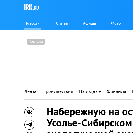
Новости
Статьи
Афиша
Фото
Лента
Происшествия
Народные
Финансы
Набережную на ос
Усолье-Сибирском