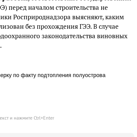
ЭЭ) перед началом строительства не
ники Росприроднадзора выясняют, каким
лизован без прохождения ГЭЭ. В случае
доохранного законодательства виновных
.
ерку по факту подтопления полуострова
текст и нажмите
Ctrl
+
Enter