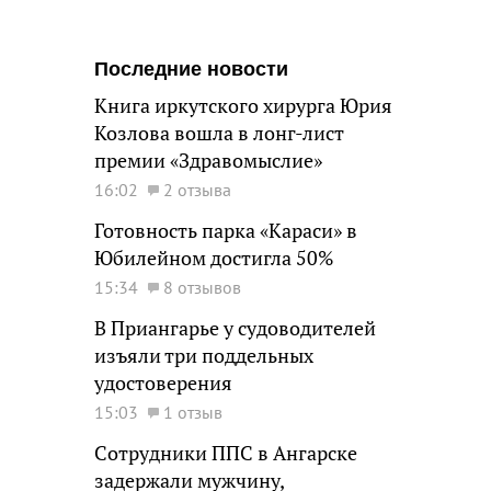
Последние новости
Книга иркутского хирурга Юрия
Козлова вошла в лонг-лист
премии «Здравомыслие»
16:02
2 отзыва
Готовность парка «Караси» в
Юбилейном достигла 50%
15:34
8 отзывов
В Приангарье у судоводителей
изъяли три поддельных
удостоверения
15:03
1 отзыв
Сотрудники ППС в Ангарске
задержали мужчину,