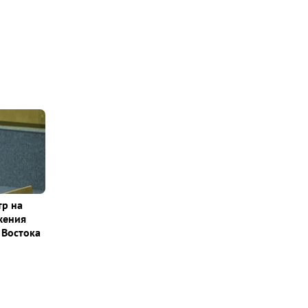
тр на
жения
 Востока