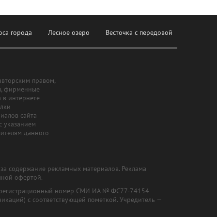
оса города
Лесное озеро
Весточка с передовой
авторским правом,
ы, фирменные
а в интернете
ылки
риалов сайта
с указанием
шителям данного
и за содержание рекламных материалов. Реклама
чной офертой.
") (регистрационный номер СМИ ИА № ФС77-74154
никаций) с соответствующей пометкой. Учредитель —