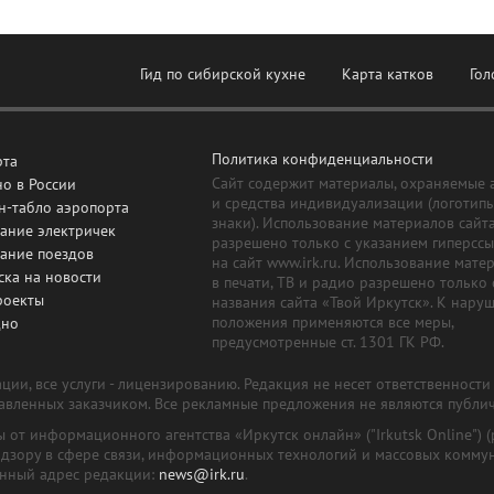
Гид по сибирской кухне
Карта катков
Гол
Политика конфиденциальности
рта
Сайт содержит материалы, охраняемые 
о в России
и средства индивидуализации (логотип
н-табло аэропорта
знаки). Использование материалов сайт
ание электричек
разрешено только с указанием гиперсс
сание поездов
на сайт www.irk.ru. Использование мате
ска на новости
в печати, ТВ и радио разрешено только 
роекты
названия сайта «Твой Иркутск». К нару
положения применяются все меры,
дно
предусмотренные ст. 1301 ГК РФ.
ии, все услуги - лицензированию. Редакция не несет ответственност
тавленных заказчиком. Все рекламные предложения не являются публи
лы от информационного агентства «Иркутск онлайн» ("Irkutsk Online
надзору в сфере связи, информационных технологий и массовых комму
онный адрес редакции:
news@irk.ru
.