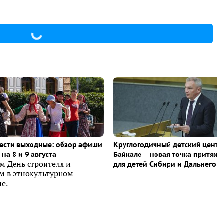
ести выходные: обзор афиши
Круглогодичный детский цен
на 8 и 9 августа
Байкале – новая точка притя
м День строителя и
для детей Сибири и Дальнего
ем в этнокультурном
е.