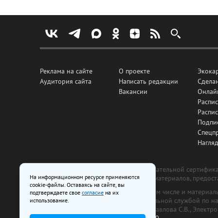
Реклама на сайте
О проекте
Экока
Аудитория сайта
Написать редакции
Сделан
Вакансии
Онлай
Распис
Распи
Подпи
Спецп
Нагля
Все рекламные товары подлежат обязательной сертификац
На информационном ресурсе применяются
изготовлена и размещена на основе материалов, предос
cookie-файлы. Оставаясь на сайте, вы
На сайте www.irk.ru размещаются в том числе и материа
подтверждаете свое
согласие
на их
от 29 октября 2018 г., выдан Федеральной службой по 
использование.
ООО «Ирк.ру». Главный редактор — Павлова С.В., Электр