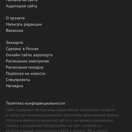
Аудитория сайта
О проекте
Написать редакции
Вакансии
Экокарта
Сделано в России
Онлайн-табло аэропорта
Расписание электричек
Расписание поездов
Подписка на новости
Спецпроекты
Наглядно
Политика конфиденциальности
Сайт содержит материалы, охраняемые авторским правом,
и средства индивидуализации (логотипы, фирменные знаки).
Использование материалов сайта в интернете разрешено
только с указанием гиперссылки на сайт www.irk.ru.
Использование материалов сайта в печати, ТВ и радио