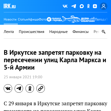
Новости
Статьи
Афиша
Фото
Погода
Ту
Лента
Происшествия
Народные
Финансы
Регионы
В Иркутске запретят парковку на
пересечении улиц Карла Маркса и
5-й Армии
25 января 2021 19:00
С 29 января в Иркутске запретят парковку