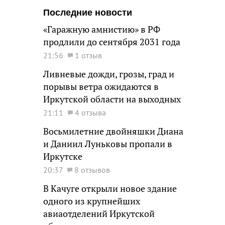
Последние новости
«Гаражную амнистию» в РФ
продлили до сентября 2031 года
21:56
1 отзыв
Ливневые дожди, грозы, град и
порывы ветра ожидаются в
Иркутской области на выходных
21:11
4 отзыва
Восьмилетние двойняшки Диана
и Даниил Луньковы пропали в
Иркутске
20:37
8 отзывов
В Качуге открыли новое здание
одного из крупнейших
авиаотделений Иркутской