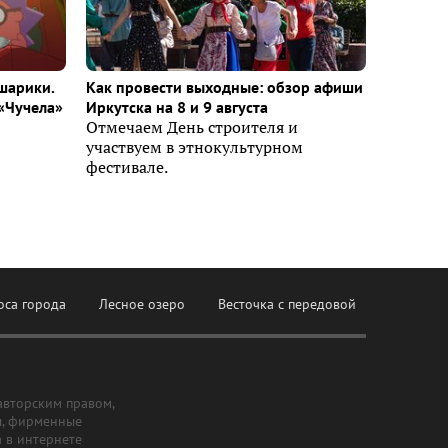
шарики.
Как провести выходные: обзор афиши
«Чучела»
Иркутска на 8 и 9 августа
Отмечаем День строителя и
участвуем в этнокультурном
фестивале.
оса города
Лесное озеро
Весточка с передовой
авторским правом,
ы, фирменные
а в интернете