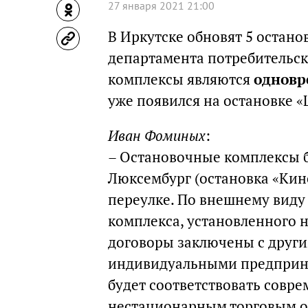
27 января 2021 21:00
В Иркутске обновят 5 остан
департамента потребительс
комплексы являются
одновр
уже появился на остановке 
Иван Фоминых
:
– Остановочные комплексы б
Люксембург (остановка «Кино
переулке. По внешнему виду 
комплекса, установленного н
договоры заключены с друг
индивидуальными предприни
будет соответствовать совр
нестационарным торговым об