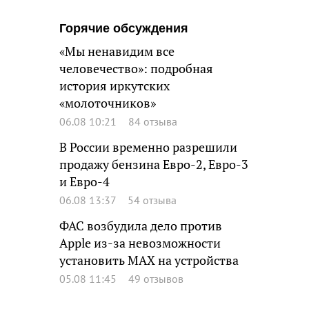
Горячие обсуждения
«Мы ненавидим все
человечество»: подробная
история иркутских
«молоточников»
06.08 10:21
84 отзыва
В России временно разрешили
продажу бензина Евро-2, Евро-3
и Евро-4
06.08 13:37
54 отзыва
ФАС возбудила дело против
Apple из-за невозможности
установить MAX на устройства
05.08 11:45
49 отзывов