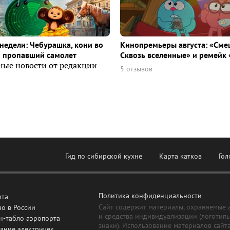
недели: Чебурашка, кони во
Кинопремьеры августа: «Сме
и пропавший самолет
Сквозь вселенные» и ремейк 
ные новости от редакции
5 отзывов
Гид по сибирской кухне
Карта катков
Гол
Политика конфиденциальности
рта
Сайт содержит материалы, охраняемые 
о в России
и средства индивидуализации (логотип
н-табло аэропорта
знаки). Использование материалов сайт
ание электричек