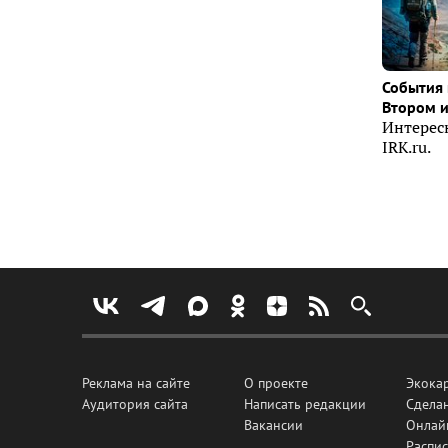
События 
Втором 
Интерес
IRK.ru.
Реклама на сайте
О проекте
Экока
Аудитория сайта
Написать редакции
Сделан
Вакансии
Онлай
Распис