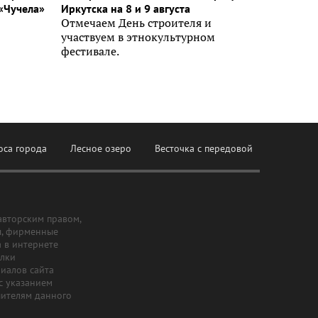
«Чучела»
Иркутска на 8 и 9 августа
Отмечаем День строителя и
участвуем в этнокультурном
фестивале.
оса города
Лесное озеро
Весточка с передовой
авторским правом,
ы, фирменные
а в интернете
ылки
риалов сайта
с указанием
шителям данного