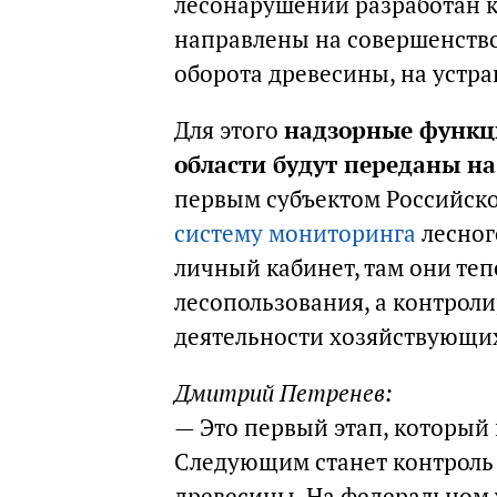
лесонарушений разработан 
направлены на совершенство
оборота древесины, на устра
Для этого
надзорные функци
области будут переданы н
первым субъектом Российско
систему мониторинга
лесног
личный кабинет, там они те
лесопользования, а контрол
деятельности хозяйствующих
Дмитрий Петренев:
— Это первый этап, который
Следующим станет контроль 
древесины. На федеральном 