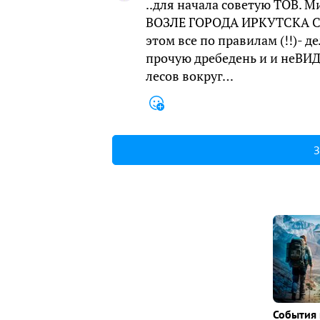
..для начала советую ТОВ. 
ВОЗЛЕ ГОРОДА ИРКУТСКА 
этом все по правилам (!!)- д
прочую дребедень и и неВИ
лесов вокруг…
З
События 