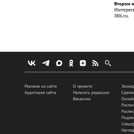
Втором 
Интерес
IRK.ru.
Реклама на сайте
О проекте
Экока
Аудитория сайта
Написать редакции
Сделан
Вакансии
Онлай
Распис
Распи
Подпи
Спецп
Нагля