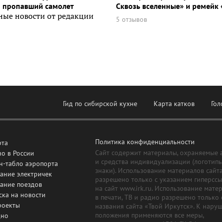
и пропавший самолет
Сквозь вселенные» и ремейк 
ные новости от редакции
5 отзывов
Гид по сибирской кухне
Карта катков
Гол
Политика конфиденциальности
рта
Сайт содержит материалы, охраняемые 
о в России
и средства индивидуализации (логотип
н-табло аэропорта
знаки). Использование материалов сайт
ание электричек
разрешено только с указанием гиперсс
сание поездов
на сайт www.irk.ru. Использование мате
ска на новости
в печати, ТВ и радио разрешено только 
роекты
названия сайта «Твой Иркутск». К нару
положения применяются все меры,
дно