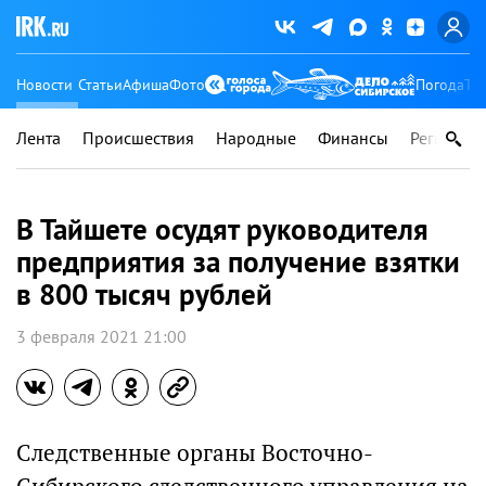
Новости
Статьи
Афиша
Фото
Погода
Ту
Лента
Происшествия
Народные
Финансы
Регионы
В Тайшете осудят руководителя
предприятия за получение взятки
в 800 тысяч рублей
3 февраля 2021 21:00
Следственные органы Восточно-