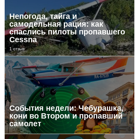
Непогода, тайга и
самодельная рация: как
спаслись пилоты пропавшего
Cessna
1 отзыв
События недели: Чебурашка,
кони во Втором и пропавший
самолет