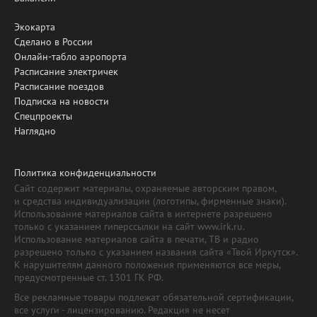
Экокарта
Сделано в России
Онлайн-табло аэропорта
Расписание электричек
Расписание поездов
Подписка на новости
Спецпроекты
Наглядно
Политика конфиденциальности
Сайт содержит материалы, охраняемые авторским правом,
и средства индивидуализации (логотипы, фирменные знаки).
Использование материалов сайта в интернете разрешено
только с указанием гиперссылки на сайт www.irk.ru.
Использование материалов сайта в печати, ТВ и радио
разрешено только с указанием названия сайта «Твой Иркутск».
К нарушителям данного положения применяются все меры,
предусмотренные ст. 1301 ГК РФ.
Все рекламные товары подлежат обязательной сертификации,
все услуги - лицензированию. Редакция не несет