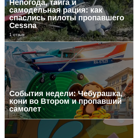
Непогода, тайга и
самодельная рация: как
спаслись пилоты пропавшего
Cessna
1 отзыв
События недели: Чебурашка,
кони во Втором и пропавший
самолет