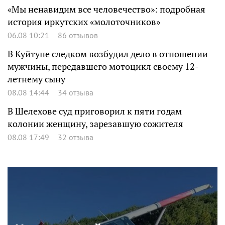
«Мы ненавидим все человечество»: подробная
история иркутских «молоточников»
06.08 10:21
86 отзывов
В Куйтуне следком возбудил дело в отношении
мужчины, передавшего мотоцикл своему 12-
летнему сыну
08.08 14:44
34 отзыва
В Шелехове суд приговорил к пяти годам
колонии женщину, зарезавшую сожителя
08.08 17:49
32 отзыва