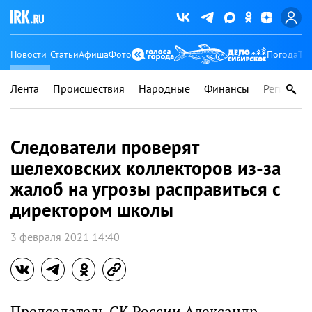
Новости
Статьи
Афиша
Фото
Погода
Ту
Лента
Происшествия
Народные
Финансы
Регионы
Следователи проверят
шелеховских коллекторов из-за
жалоб на угрозы расправиться с
директором школы
3 февраля 2021 14:40
Председатель СК России Александр