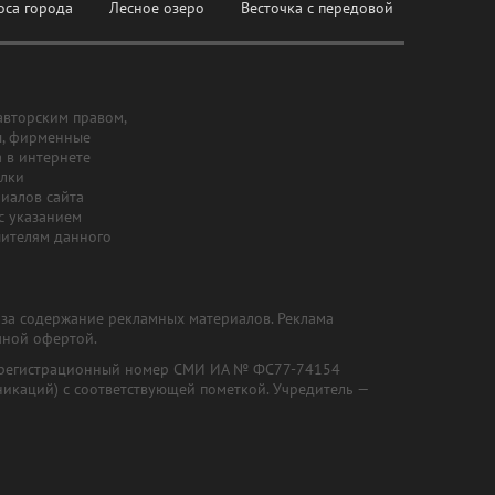
оса города
Лесное озеро
Весточка с передовой
авторским правом,
ы, фирменные
а в интернете
ылки
риалов сайта
с указанием
шителям данного
и за содержание рекламных материалов. Реклама
чной офертой.
") (регистрационный номер СМИ ИА № ФС77-74154
никаций) с соответствующей пометкой. Учредитель —