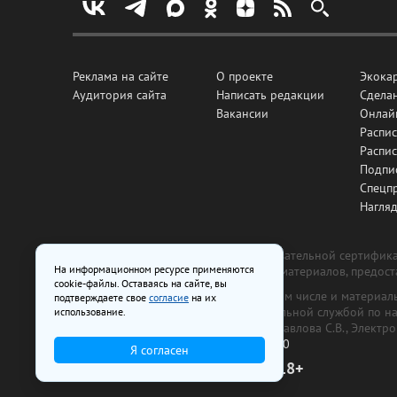
Реклама на сайте
О проекте
Экока
Аудитория сайта
Написать редакции
Сделан
Вакансии
Онлай
Распис
Распи
Подпи
Спецп
Нагля
Все рекламные товары подлежат обязательной сертификац
На информационном ресурсе применяются
изготовлена и размещена на основе материалов, предос
cookie-файлы. Оставаясь на сайте, вы
На сайте www.irk.ru размещаются в том числе и материа
подтверждаете свое
согласие
на их
от 29 октября 2018 г., выдан Федеральной службой по 
использование.
ООО «Ирк.ру». Главный редактор — Павлова С.В., Электр
Телефон редакции:
+7 (3952) 48-88-50
Я согласен
18+
© 2003–2026 IRK.ru Твой Иркутск