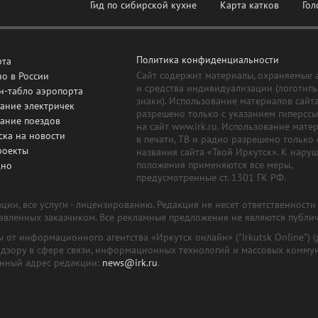
Гид по сибирской кухне
Карта катков
Гол
Политика конфиденциальности
рта
Сайт содержит материалы, охраняемые 
о в России
и средства индивидуализации (логотип
н-табло аэропорта
знаки). Использование материалов сайт
ание электричек
разрешено только с указанием гиперсс
сание поездов
на сайт www.irk.ru. Использование мате
ска на новости
в печати, ТВ и радио разрешено только 
роекты
названия сайта «Твой Иркутск». К нару
положения применяются все меры,
дно
предусмотренные ст. 1301 ГК РФ.
ии, все услуги - лицензированию. Редакция не несет ответственност
тавленных заказчиком. Все рекламные предложения не являются публи
лы от информационного агентства «Иркутск онлайн» ("Irkutsk Online
надзору в сфере связи, информационных технологий и массовых комму
онный адрес редакции:
news@irk.ru
.