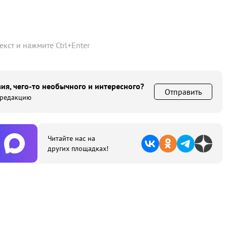
текст и нажмите
Ctrl
+
Enter
ия, чего-то необычного и интересного?
Отправить
 редакцию
Читайте нас на
других площадках!