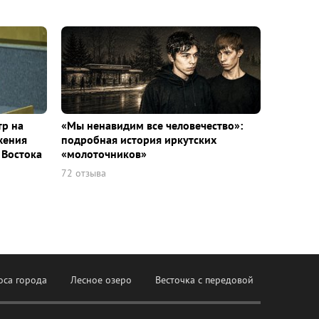
тр на
«Мы ненавидим все человечество»:
жения
подробная история иркутских
 Востока
«молоточников»
72 отзыва
оса города
Лесное озеро
Весточка с передовой