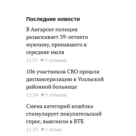
Последние новости
В Ангарске полиция
разыскивает 39-летнего
мужчину, пропавшего в
середине июля
12:57
5 отзывов
106 участников СВО прошли
диспансеризацию в Усольской
районной больнице
12:34
5 отзывов
Смена категорий кешбэка
стимулирует покупательский
спрос, выяснили в ВТБ
12:23
1 отзыв