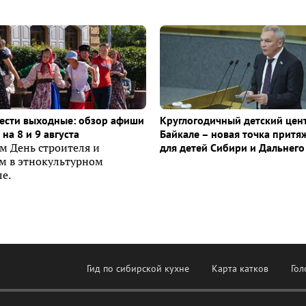
ести выходные: обзор афиши
Круглогодичный детский цен
на 8 и 9 августа
Байкале – новая точка притя
м День строителя и
для детей Сибири и Дальнего
ем в этнокультурном
е.
Гид по сибирской кухне
Карта катков
Гол