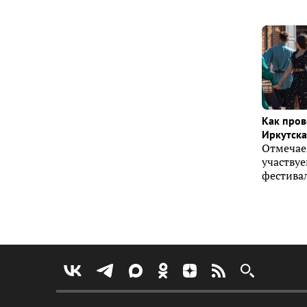
Как пров
Иркутска 
Отмечае
участву
фестивал