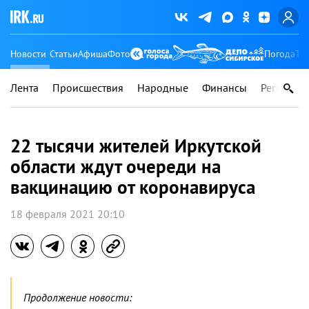
Новости
Статьи
Афиша
Фото
Погода
Ту
Лента
Происшествия
Народные
Финансы
Регионы
22 тысячи жителей Иркутской
области ждут очереди на
вакцинацию от коронавируса
18 февраля 2021 20:10
Продолжение новости: