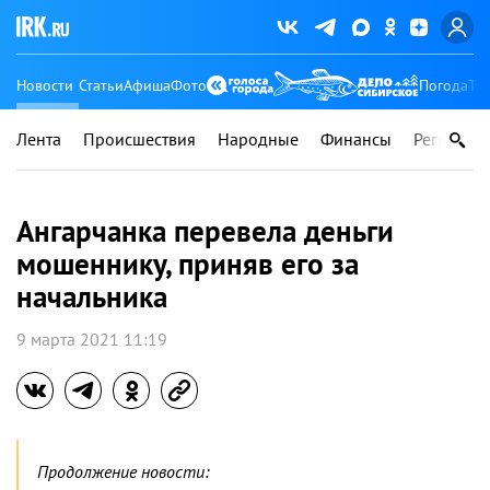
Новости
Статьи
Афиша
Фото
Погода
Ту
Лента
Происшествия
Народные
Финансы
Регионы
Ангарчанка перевела деньги
мошеннику, приняв его за
начальника
9 марта 2021 11:19
Продолжение новости: