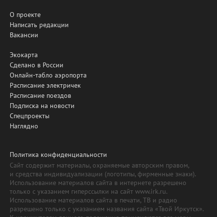
О проекте
Написать редакции
Вакансии
Экокарта
Сделано в России
Онлайн-табло аэропорта
Расписание электричек
Расписание поездов
Подписка на новости
Спецпроекты
Наглядно
Политика конфиденциальности
Сайт содержит материалы, охраняемые авторским правом,
и средства индивидуализации (логотипы, фирменные знаки).
Использование материалов сайта в интернете разрешено
только с указанием гиперссылки на сайт www.irk.ru.
Использование материалов сайта в печати, ТВ и радио
разрешено только с указанием названия сайта «Твой Иркутск».