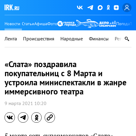
Новости
Статьи
Афиша
Фото
Погода
Ту
Лента
Происшествия
Народные
Финансы
Регионы
«Слата» поздравила
покупательниц с 8 Марта и
устроила миниспектакли в жанре
иммерсивного театра
9 марта 2021 10:20
5 марта сеть супермаркетов «Слата»