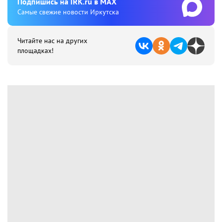
Подпишиcь на IRK.ru в MAX
Cамые свежие новости Иркутска
Читайте нас на других
площадках!