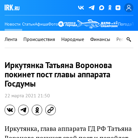
Новости
Статьи
Афиша
Фото
Погода
Ту
Лента
Происшествия
Народные
Финансы
Регионы
Иркутянка Татьяна Воронова
покинет пост главы аппарата
Госдумы
22 марта 2021 21:50
Иркутянка, глава аппарата ГД РФ Татьяна