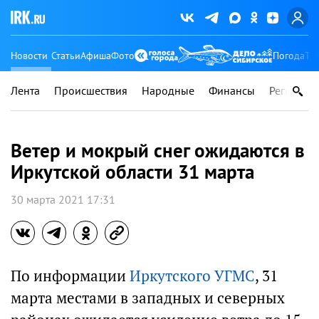
Новости
Статьи
Афиша
Фото
Погода
Ту
Лента
Происшествия
Народные
Финансы
Регионы
Ветер и мокрый снег ожидаются в
Иркутской области 31 марта
30 марта 2021 17:31
По информации
Иркутского УГМС
, 31
марта местами в западных и северных