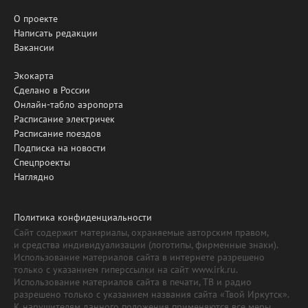
О проекте
Написать редакции
Вакансии
Экокарта
Сделано в России
Онлайн-табло аэропорта
Расписание электричек
Расписание поездов
Подписка на новости
Спецпроекты
Наглядно
Политика конфиденциальности
Сайт содержит материалы, охраняемые авторским правом,
и средства индивидуализации (логотипы, фирменные знаки).
Использование материалов сайта в интернете разрешено
только с указанием гиперссылки на сайт www.irk.ru.
Использование материалов сайта в печати, ТВ и радио
разрешено только с указанием названия сайта «Твой Иркутск».
К нарушителям данного положения применяются все меры,