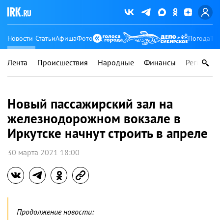
Новости
Статьи
Афиша
Фото
Погода
Ту
Лента
Происшествия
Народные
Финансы
Регионы
Новый пассажирский зал на
железнодорожном вокзале в
Иркутске начнут строить в апреле
30 марта 2021 18:00
Продолжение новости: