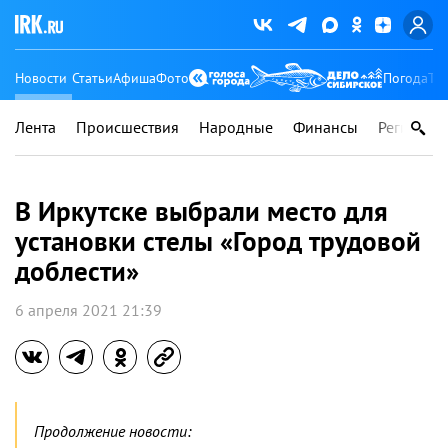
Новости
Статьи
Афиша
Фото
Погода
Ту
Лента
Происшествия
Народные
Финансы
Регионы
В Иркутске выбрали место для
установки стелы «Город трудовой
доблести»
6 апреля 2021 21:39
Продолжение новости: