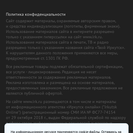
Политика конфиденциальности
Сайт содержит материалы, охраняемые авторским правом,
и средства индивидуализации (логотипы, фирменные знаки).
Использование материалов сайта в интернете разрешено
только с указанием гиперссылки на сайт www.irk.ru.
Использование материалов сайта в печати, ТВ и радио
разрешено только с указанием названия сайта «Твой Иркутск».
К нарушителям данного положения применяются все меры,
предусмотренные ст. 1301 ГК РФ.
Все рекламные товары подлежат обязательной сертификации,
все услуги - лицензированию. Редакция не несет
ответственности за содержание рекламных материалов.
Реклама изготовлена и размещена на основе материалов,
предоставленных заказчиком. Все рекламные предложения не
являются публичной офертой.
На сайте www.irk.ru размещаются в том числе и материалы
от информационного агентства «Иркутск онлайн» ("Irkutsk
Online") (регистрационный номер СМИ ИА № ФС77-74154
от 29 октября 2018 г., выдан Федеральной службой по надзору
в сфере связи, информационных технологий и массовых
коммуникаций) с соответствующей пометкой. Учредитель —
На информационном ресурсе применяются cookie-файлы. Оставаясь на