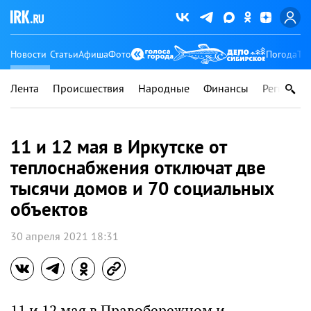
Новости
Статьи
Афиша
Фото
Погода
Ту
Лента
Происшествия
Народные
Финансы
Регионы
11 и 12 мая в Иркутске от
теплоснабжения отключат две
тысячи домов и 70 социальных
объектов
30 апреля 2021 18:31
11 и 12 мая в Правобережном и