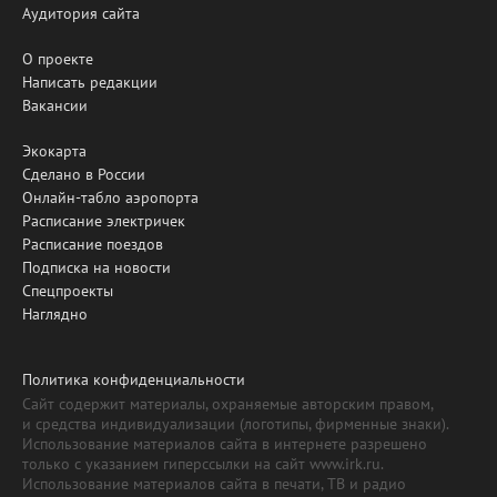
Аудитория сайта
О проекте
Написать редакции
Вакансии
Экокарта
Сделано в России
Онлайн-табло аэропорта
Расписание электричек
Расписание поездов
Подписка на новости
Спецпроекты
Наглядно
Политика конфиденциальности
Сайт содержит материалы, охраняемые авторским правом,
и средства индивидуализации (логотипы, фирменные знаки).
Использование материалов сайта в интернете разрешено
только с указанием гиперссылки на сайт www.irk.ru.
Использование материалов сайта в печати, ТВ и радио