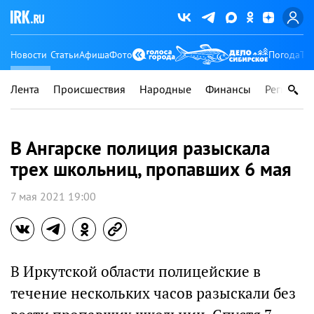
Новости
Статьи
Афиша
Фото
Погода
Ту
Лента
Происшествия
Народные
Финансы
Регионы
В Ангарске полиция разыскала
трех школьниц, пропавших 6 мая
7 мая 2021 19:00
В Иркутской области полицейские в
течение нескольких часов разыскали без