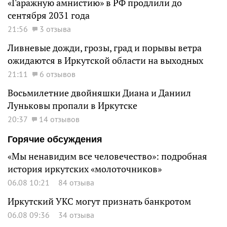
«Гаражную амнистию» в РФ продлили до
сентября 2031 года
21:56
3 отзыва
Ливневые дожди, грозы, град и порывы ветра
ожидаются в Иркутской области на выходных
21:11
6 отзывов
Восьмилетние двойняшки Диана и Даниил
Луньковы пропали в Иркутске
20:37
14 отзывов
Горячие обсуждения
«Мы ненавидим все человечество»: подробная
история иркутских «молоточников»
06.08 10:21
84 отзыва
Иркутский УКС могут признать банкротом
06.08 09:36
34 отзыва