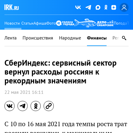
Новости
Статьи
Афиша
Фото
Погода
Ту
Лента
Происшествия
Народные
Финансы
Регионы
СберИндекс: сервисный сектор
вернул расходы россиян к
рекордным значениям
22 мая 2021 16:11
С 10 по 16 мая 2021 года темпы роста трат