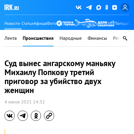
Новости
Статьи
Афиша
Фото
Погода
Ту
Лента
Происшествия
Народные
Финансы
Регионы
Суд вынес ангарскому маньяку
Михаилу Попкову третий
приговор за убийство двух
женщин
4 июня 2021 14:32