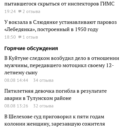
пытавшегося скрыться от инспекторов ГИМС
19:24
2 отзыва
У вокзала в Слюдянке устанавливают паровоз
«Лебедянка», построенный в 1950 году
18:50
1 отзыв
Горячие обсуждения
В Куйтуне следком возбудил дело в отношении
мужчины, передавшего мотоцикл своему 12-
летнему сыну
08.08 14:44
34 отзыва
Пятилетняя девочка погибла в результате
аварии в Тулунском районе
08.08 13:26
32 отзыва
В Шелехове суд приговорил к пяти годам
колонии женщину, зарезавшую сожителя