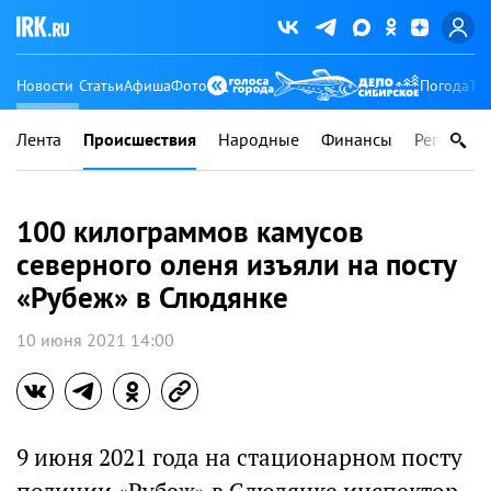
Новости
Статьи
Афиша
Фото
Погода
Ту
Лента
Происшествия
Народные
Финансы
Регионы
100 килограммов камусов
северного оленя изъяли на посту
«Рубеж» в Слюдянке
10 июня 2021 14:00
9 июня 2021 года на стационарном посту