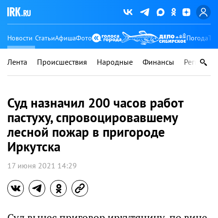
Новости
Статьи
Афиша
Фото
Погода
Ту
Лента
Происшествия
Народные
Финансы
Регионы
Суд назначил 200 часов работ
пастуху, спровоцировавшему
лесной пожар в пригороде
Иркутска
17 июня 2021 14:29
Суд вынес приговор иркутянину, по вине