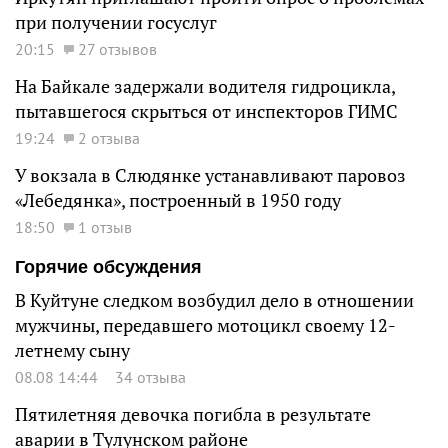
при получении госуслуг
20:15
27 отзывов
На Байкале задержали водителя гидроцикла,
пытавшегося скрыться от инспекторов ГИМС
19:24
2 отзыва
У вокзала в Слюдянке устанавливают паровоз
«Лебедянка», построенный в 1950 году
18:50
1 отзыв
Горячие обсуждения
В Куйтуне следком возбудил дело в отношении
мужчины, передавшего мотоцикл своему 12-
летнему сыну
08.08 14:44
34 отзыва
Пятилетняя девочка погибла в результате
аварии в Тулунском районе