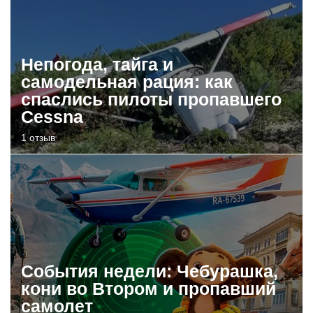
Непогода, тайга и
самодельная рация: как
спаслись пилоты пропавшего
Cessna
1 отзыв
События недели: Чебурашка,
кони во Втором и пропавший
самолет