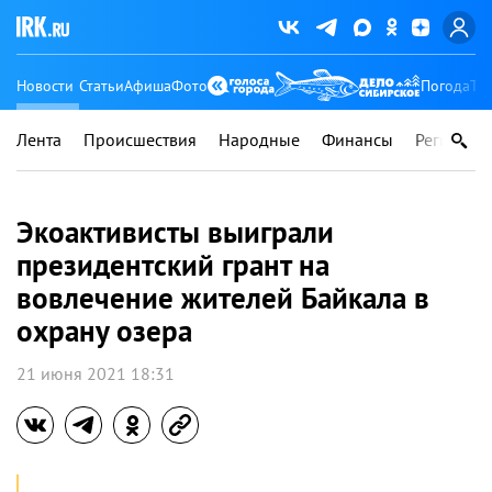
Новости
Статьи
Афиша
Фото
Погода
Ту
Лента
Происшествия
Народные
Финансы
Регионы
Экоактивисты выиграли
президентский грант на
вовлечение жителей Байкала в
охрану озера
21 июня 2021 18:31