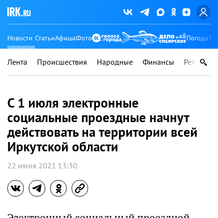
Новости
Статьи
Афиша
Фото
Погода
Ту
Лента
Происшествия
Народные
Финансы
Регионы
С 1 июля электронные
социальные проездные начнут
действовать на территории всей
Иркутской области
22 июня 2021 13:30
Электронный социальный проездной