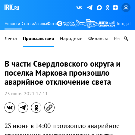
Новости
Статьи
Афиша
Фото
Погода
Ту
Лента
Происшествия
Народные
Финансы
Регионы
В части Свердловского округа и
поселка Маркова произошло
аварийное отключение света
23 июня 2021 17:11
23 июня в 14:00 произошло аварийное