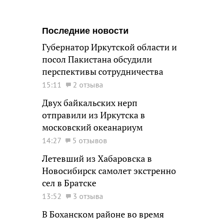
Последние новости
Губернатор Иркутской области и
посол Пакистана обсудили
перспективы сотрудничества
15:11
2 отзыва
Двух байкальских нерп
отправили из Иркутска в
московский океанариум
14:27
5 отзывов
Летевший из Хабаровска в
Новосибирск самолет экстренно
сел в Братске
13:52
3 отзыва
В Боханском районе во время