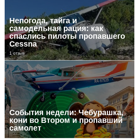
Непогода, тайга и
самодельная рация: как
спаслись пилоты пропавшего
Cessna
1 отзыв
События недели: Чебурашка,
кони во Втором и пропавший
самолет