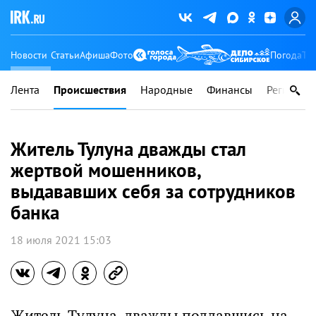
Новости
Статьи
Афиша
Фото
Погода
Ту
Лента
Происшествия
Народные
Финансы
Регионы
Житель Тулуна дважды стал
жертвой мошенников,
выдававших себя за сотрудников
банка
18 июля 2021 15:03
Житель Тулуна, дважды поддавшись на