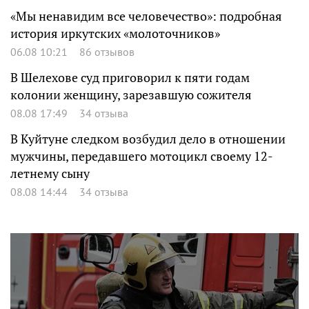
«Мы ненавидим все человечество»: подробная
история иркутских «молоточников»
06.08 10:21
86 отзывов
В Шелехове суд приговорил к пяти годам
колонии женщину, зарезавшую сожителя
08.08 17:49
34 отзыва
В Куйтуне следком возбудил дело в отношении
мужчины, передавшего мотоцикл своему 12-
летнему сыну
08.08 14:44
34 отзыва