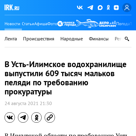
Новости
Статьи
Афиша
Фото
Погода
Ту
Лента
Происшествия
Народные
Финансы
Регионы
В Усть-Илимское водохранилище
выпустили 609 тысяч мальков
пеляди по требованию
прокуратуры
24 августа 2021 21:30
В Иркутской области по требованию Усть-