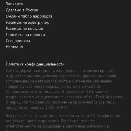
Экокарта
Сделано в России
Онлайн-табло аэропорта
Расписание электричек
Расписание поездов
Подписка на новости
Спецпроекты
Наглядно
Политика конфиденциальности
Сайт содержит материалы, охраняемые авторским правом,
и средства индивидуализации (логотипы, фирменные знаки).
Использование материалов сайта в интернете разрешено
только с указанием гиперссылки на сайт www.irk.ru.
Использование материалов сайта в печати, ТВ и радио
разрешено только с указанием названия сайта «Твой Иркутск».
К нарушителям данного положения применяются все меры,
предусмотренные ст. 1301 ГК РФ.
Все рекламные товары подлежат обязательной сертификации,
все услуги - лицензированию. Редакция не несет
ответственности за содержание рекламных материалов.