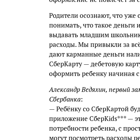
Родители осознают, что уже 
понимать, что такое деньги 
выдавать младшим школьни
расходы. Мы привыкли за всё
дают карманные деньги нал
СберКарту — дебетовую карт
оформить ребенку начиная с 
Александр Ведяхин, первый з
Сбербанка
:
— Ребёнку со СберКартой бу
приложение СберKids*** — э
потребности ребенка, с про
могут посмотреть расходы р