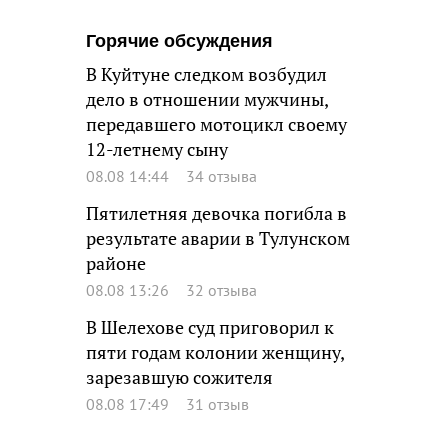
Горячие обсуждения
В Куйтуне следком возбудил
дело в отношении мужчины,
передавшего мотоцикл своему
12-летнему сыну
08.08 14:44
34 отзыва
Пятилетняя девочка погибла в
результате аварии в Тулунском
районе
08.08 13:26
32 отзыва
В Шелехове суд приговорил к
пяти годам колонии женщину,
зарезавшую сожителя
08.08 17:49
31 отзыв