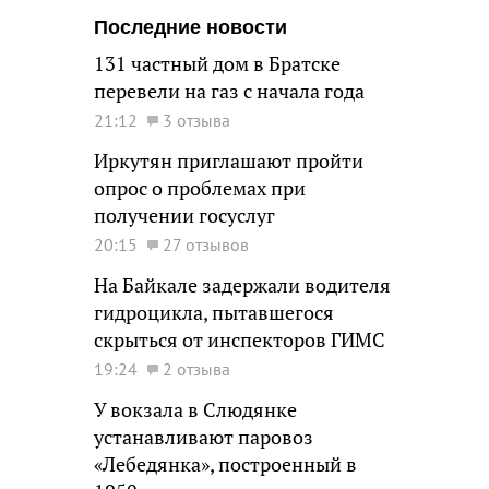
Последние новости
131 частный дом в Братске
перевели на газ с начала года
21:12
3 отзыва
Иркутян приглашают пройти
опрос о проблемах при
получении госуслуг
20:15
27 отзывов
На Байкале задержали водителя
гидроцикла, пытавшегося
скрыться от инспекторов ГИМС
19:24
2 отзыва
У вокзала в Слюдянке
устанавливают паровоз
«Лебедянка», построенный в