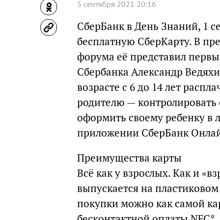
5 сентября 2021 20:16
СберБанк в День Знаний, 1 с
бесплатную СберКарту. В пр
форума её представил первы
Сбербанка Александр Ведяхин
возрасте с 6 до 14 лет распл
родителю — контролировать 
оформить своему ребенку в 
приложении СберБанк Онла
Преимущества карты
Всё как у взрослых. Как и «в
выпускается на пластиковом 
покупки можно как самой ка
бесконтактной оплаты NFC*. 