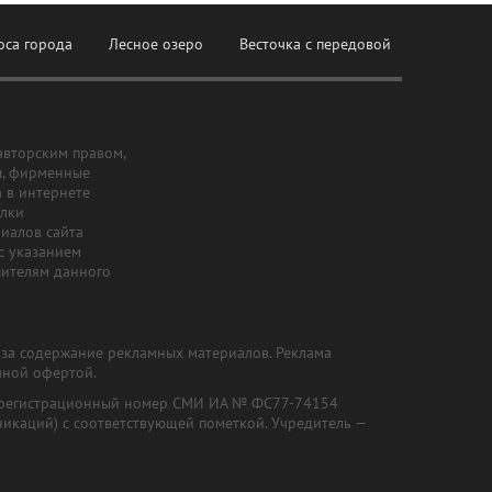
оса города
Лесное озеро
Весточка с передовой
авторским правом,
ы, фирменные
а в интернете
ылки
риалов сайта
с указанием
шителям данного
и за содержание рекламных материалов. Реклама
чной офертой.
") (регистрационный номер СМИ ИА № ФС77-74154
никаций) с соответствующей пометкой. Учредитель —