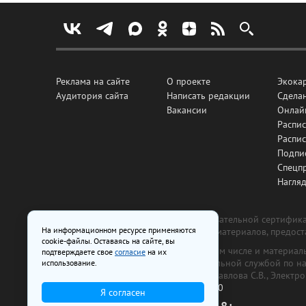
Реклама на сайте
О проекте
Экока
Аудитория сайта
Написать редакции
Сделан
Вакансии
Онлай
Распис
Распи
Подпи
Спецп
Нагля
Все рекламные товары подлежат обязательной сертификац
На информационном ресурсе применяются
изготовлена и размещена на основе материалов, предос
cookie-файлы. Оставаясь на сайте, вы
На сайте www.irk.ru размещаются в том числе и материа
подтверждаете свое
согласие
на их
от 29 октября 2018 г., выдан Федеральной службой по 
использование.
ООО «Ирк.ру». Главный редактор — Павлова С.В., Электр
Телефон редакции:
+7 (3952) 48-88-50
Я согласен