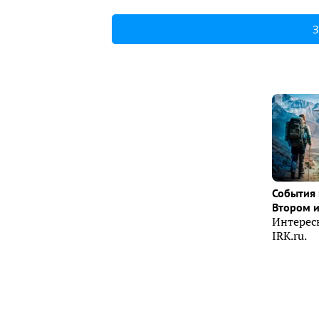
З
События 
Втором 
Интерес
IRK.ru.