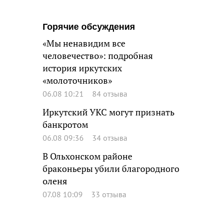
Горячие обсуждения
«Мы ненавидим все
человечество»: подробная
история иркутских
«молоточников»
06.08 10:21
84 отзыва
Иркутский УКС могут признать
банкротом
06.08 09:36
34 отзыва
В Ольхонском районе
браконьеры убили благородного
оленя
07.08 10:09
33 отзыва