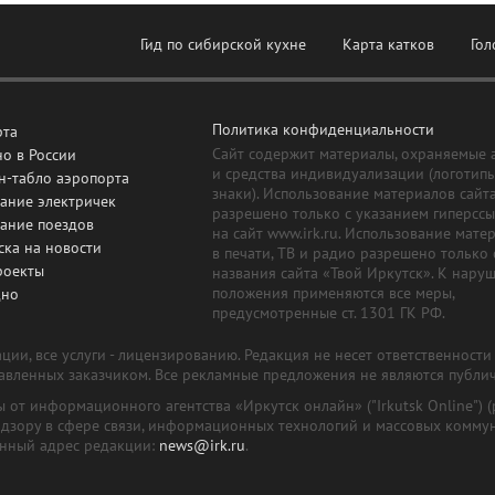
Гид по сибирской кухне
Карта катков
Гол
Политика конфиденциальности
рта
Сайт содержит материалы, охраняемые 
о в России
и средства индивидуализации (логотип
н-табло аэропорта
знаки). Использование материалов сайт
ание электричек
разрешено только с указанием гиперсс
сание поездов
на сайт www.irk.ru. Использование мате
ска на новости
в печати, ТВ и радио разрешено только 
роекты
названия сайта «Твой Иркутск». К нару
положения применяются все меры,
дно
предусмотренные ст. 1301 ГК РФ.
ии, все услуги - лицензированию. Редакция не несет ответственност
тавленных заказчиком. Все рекламные предложения не являются публи
лы от информационного агентства «Иркутск онлайн» ("Irkutsk Online
надзору в сфере связи, информационных технологий и массовых комму
онный адрес редакции:
news@irk.ru
.