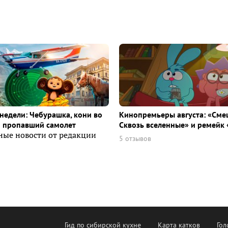
недели: Чебурашка, кони во
Кинопремьеры августа: «Сме
и пропавший самолет
Сквозь вселенные» и ремейк 
ные новости от редакции
5 отзывов
Гид по сибирской кухне
Карта катков
Гол