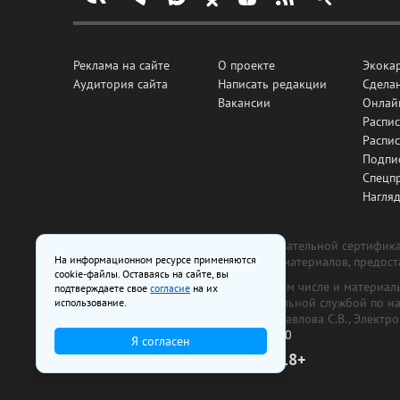
Реклама на сайте
О проекте
Экока
Аудитория сайта
Написать редакции
Сделан
Вакансии
Онлай
Распис
Распи
Подпи
Спецп
Нагля
Все рекламные товары подлежат обязательной сертификац
На информационном ресурсе применяются
изготовлена и размещена на основе материалов, предос
cookie-файлы. Оставаясь на сайте, вы
На сайте www.irk.ru размещаются в том числе и материа
подтверждаете свое
согласие
на их
от 29 октября 2018 г., выдан Федеральной службой по 
использование.
ООО «Ирк.ру». Главный редактор — Павлова С.В., Электр
Телефон редакции:
+7 (3952) 48-88-50
Я согласен
18+
© 2003–2026 IRK.ru Твой Иркутск