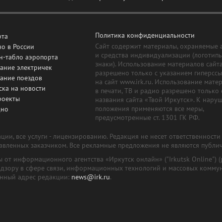
Политика конфиденциальности
рта
Сайт содержит материалы, охраняемые 
о в России
и средства индивидуализации (логотип
н-табло аэропорта
знаки). Использование материалов сайт
ание электричек
разрешено только с указанием гиперсс
сание поездов
на сайт www.irk.ru. Использование мате
ска на новости
в печати, ТВ и радио разрешено только 
роекты
названия сайта «Твой Иркутск». К нару
положения применяются все меры,
дно
предусмотренные ст. 1301 ГК РФ.
ии, все услуги - лицензированию. Редакция не несет ответственност
тавленных заказчиком. Все рекламные предложения не являются публи
лы от информационного агентства «Иркутск онлайн» ("Irkutsk Online
надзору в сфере связи, информационных технологий и массовых комму
онный адрес редакции:
news@irk.ru
.