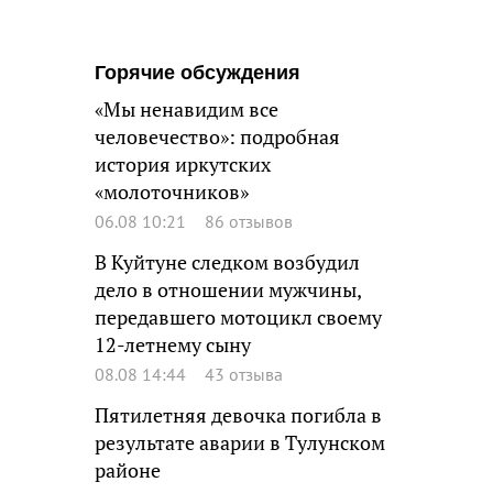
Горячие обсуждения
«Мы ненавидим все
человечество»: подробная
история иркутских
«молоточников»
06.08 10:21
86 отзывов
В Куйтуне следком возбудил
дело в отношении мужчины,
передавшего мотоцикл своему
12-летнему сыну
08.08 14:44
43 отзыва
Пятилетняя девочка погибла в
результате аварии в Тулунском
районе