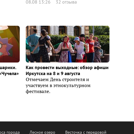
08.08 13:26
32 отзыва
шарики.
Как провести выходные: обзор афиши
«Чучела»
Иркутска на 8 и 9 августа
Отмечаем День строителя и
участвуем в этнокультурном
фестивале.
оса города
Лесное озеро
Весточка с передовой