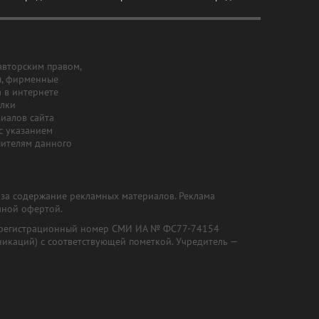
авторским правом,
ы, фирменные
а в интернете
ылки
риалов сайта
с указанием
шителям данного
и за содержание рекламных материалов. Реклама
чной офертой.
") (регистрационный номер СМИ ИА № ФС77-74154
никаций) с соответствующей пометкой. Учредитель —