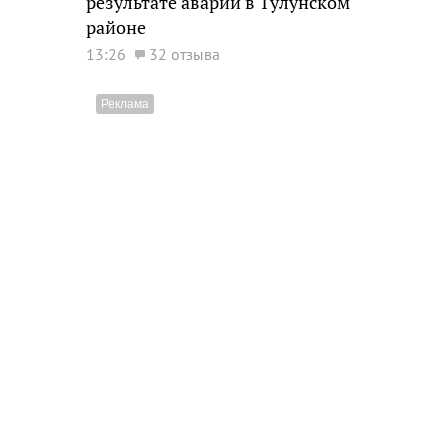
результате аварии в Тулунском
районе
13:26
32 отзыва