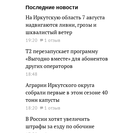
Последние новости
На Иркутскую область 7 августа
надвигаются ливни, грозы и
шквалистый ветер
19:20
1 отзыв
Т2 перезапускает программу
«Выгодно вместе» для абонентов
других операторов
18:48
Аграрии Иркутского округа
собрали первые в этом сезоне 40
тонн капусты
18:20
1 отзыв
В России хотят увеличить
штрафы за езду по обочине