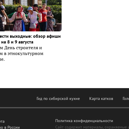
ести выходные: обзор афиши
на 8 и 9 августа
м День строителя и
ем в этнокультурном
е.
Гид по сибирской кухне
Карта катков
Гол
Политика конфиденциальности
рта
Сайт содержит материалы, охраняемые 
о в России