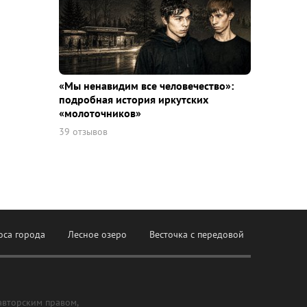
«Мы ненавидим все человечество»:
подробная история иркутских
«молоточников»
39 отзывов
оса города
Лесное озеро
Весточка с передовой
авторским правом,