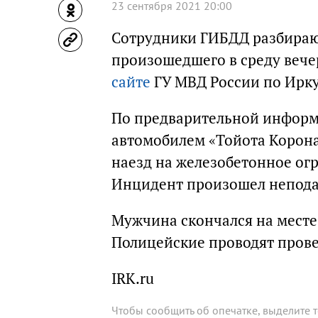
23 сентября 2021 20:00
Сотрудники ГИБДД разбирают
произошедшего в среду вече
сайте
ГУ МВД России по Ирку
По предварительной информ
автомобилем «Тойота Корона
наезд на железобетонное ог
Инцидент произошел неподал
Мужчина скончался на месте
Полицейские проводят прове
IRK.ru
Чтобы сообщить об опечатке, выделите 