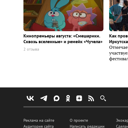
Кинопремьеры августа: «Смешарики.
Как пров
Сквозь вселенные» и ремейк «Чучела»
Иркутска 
Отмечае
2 отзыва
участву
фестивал
Реклама на сайте
О проекте
Экока
Аудитория сайта
Написать редакции
Сделан