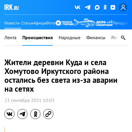
Новости
Статьи
Афиша
Фото
Погода
Ту
Лента
Происшествия
Народные
Финансы
Регионы
Жители деревни Куда и села
Хомутово Иркутского района
остались без света из-за аварии
на сетях
23 сентября 2021 10:03