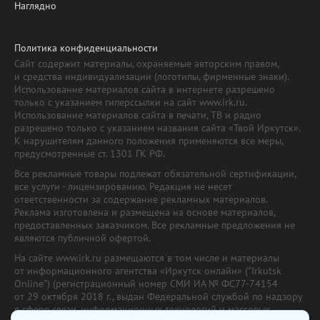
Наглядно
Политика конфиденциальности
Сайт содержит материалы, охраняемые авторским правом,
и средства индивидуализации (логотипы, фирменные знаки).
Использование материалов сайта в интернете разрешено
только с указанием гиперссылки на сайт www.irk.ru.
Использование материалов сайта в печати, ТВ и радио
разрешено только с указанием названия сайта «Твой Иркутск».
К нарушителям данного положения применяются все меры,
предусмотренные ст. 1301 ГК РФ.
Все рекламные товары подлежат обязательной сертификации,
все услуги - лицензированию. Редакция не несет
ответственности за содержание рекламных материалов.
Реклама изготовлена и размещена на основе материалов,
предоставленных заказчиком. Все рекламные предложения не
являются публичной офертой.
На сайте www.irk.ru размещаются в том числе и материалы
от информационного агентства «Иркутск онлайн» ("Irkutsk
Online") (регистрационный номер СМИ ИА № ФС77-74154
от 29 октября 2018 г., выдан Федеральной службой по надзору
в сфере связи, информационных технологий и массовых