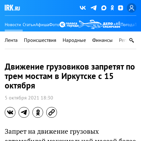
Новости
Статьи
Афиша
Фото
Погода
Ту
Лента
Происшествия
Народные
Финансы
Регионы
Движение грузовиков запретят по
трем мостам в Иркутске с 15
октября
5 октября 2021 18:30
Запрет на движение грузовых