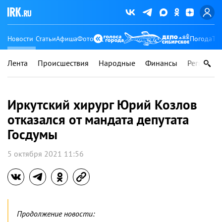
Новости
Статьи
Афиша
Фото
Погода
Ту
Лента
Происшествия
Народные
Финансы
Регионы
Иркутский хирург Юрий Козлов
отказался от мандата депутата
Госдумы
5 октября 2021 11:56
Продолжение новости: