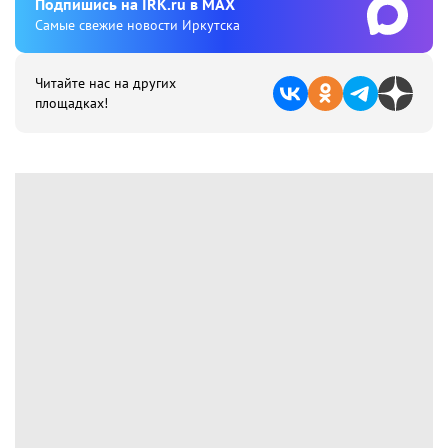
Подпишиcь на IRK.ru в MAX
Cамые свежие новости Иркутска
Читайте нас на других
площадках!