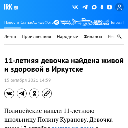
Новости
Статьи
Афиша
Фото
Погода
Ту
Лента
Происшествия
Народные
Финансы
Регионы
11-летняя девочка найдена живой
и здоровой в Иркутске
15 октября 2021 14:59
Полицейские нашли 11-летнюю
школьницу Полину Куранову. Девочка