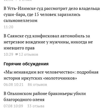
В Усть-Илимске суд рассмотрит дело владельца
суши-бара, где 15 человек заразились
сальмонеллезом
11:20
В Саянске суд конфисковал автомобиль за
нетрезвое вождение у мужчины, никогда не
имевшего прав
10:29
12 отзывов
Горячие обсуждения
«Мы ненавидим все человечество»: подробная
история иркутских «молоточников»
06.08 10:21
86 отзывов
В Ольхонском районе браконьеры убили
благородного оленя
07.08 10:09
33 отзыва