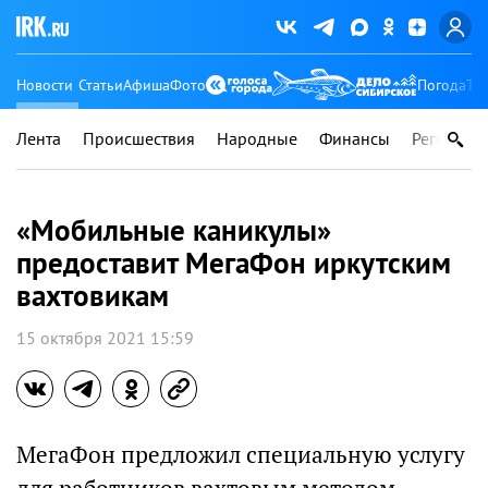
Новости
Статьи
Афиша
Фото
Погода
Ту
Лента
Происшествия
Народные
Финансы
Регионы
«Мобильные каникулы»
предоставит МегаФон иркутским
вахтовикам
15 октября 2021 15:59
МегаФон предложил специальную услугу