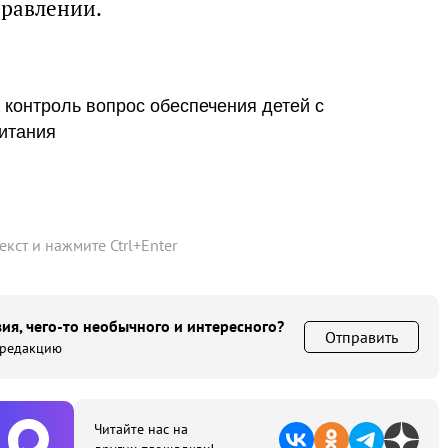
правлении.
 контроль вопрос обеспечения детей с
итания
текст и нажмите
Ctrl
+
Enter
ия, чего-то необычного и интересного?
Отправить
 редакцию
Читайте нас на