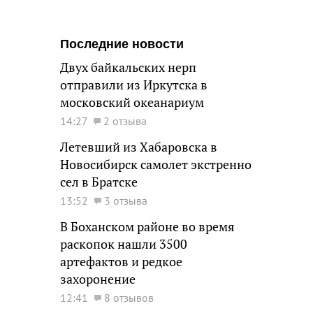
Последние новости
Двух байкальских нерп
отправили из Иркутска в
московский океанариум
14:27
2 отзыва
Летевший из Хабаровска в
Новосибирск самолет экстренно
сел в Братске
13:52
3 отзыва
В Боханском районе во время
раскопок нашли 3500
артефактов и редкое
захоронение
12:41
8 отзывов