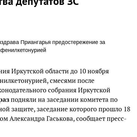
тва депутатов ЗС
нздрава Приангарья предостережение за
с фенилкетонурией
ия Иркутской области до 10 ноября
енилкетонурией, смесями после
конодательного собрания Иркутской
раз
подняли на заседании комитета по
ой защите, заседание которого прошло 18
ом Александра Гаськова, сообщает пресс-