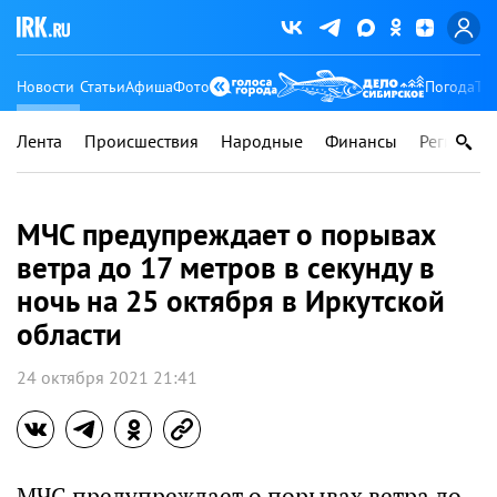
Новости
Статьи
Афиша
Фото
Погода
Ту
Лента
Происшествия
Народные
Финансы
Регионы
МЧС предупреждает о порывах
ветра до 17 метров в секунду в
ночь на 25 октября в Иркутской
области
24 октября 2021 21:41
МЧС предупреждает о порывах ветра до