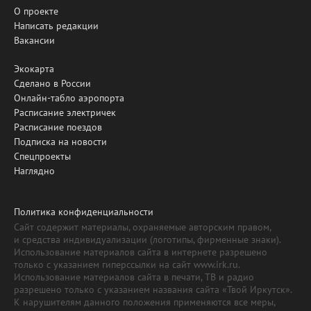
О проекте
Написать редакции
Вакансии
Экокарта
Сделано в России
Онлайн-табло аэропорта
Расписание электричек
Расписание поездов
Подписка на новости
Спецпроекты
Наглядно
Политика конфиденциальности
Сайт содержит материалы, охраняемые авторским правом,
и средства индивидуализации (логотипы, фирменные знаки).
Использование материалов сайта в интернете разрешено
только с указанием гиперссылки на сайт www.irk.ru.
Использование материалов сайта в печати, ТВ и радио
разрешено только с указанием названия сайта «Твой Иркутск».
К нарушителям данного положения применяются все меры,