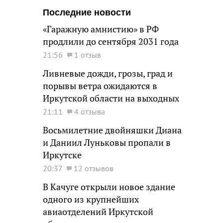
Последние новости
«Гаражную амнистию» в РФ
продлили до сентября 2031 года
21:56
1 отзыв
Ливневые дожди, грозы, град и
порывы ветра ожидаются в
Иркутской области на выходных
21:11
4 отзыва
Восьмилетние двойняшки Диана
и Даниил Луньковы пропали в
Иркутске
20:37
12 отзывов
В Качуге открыли новое здание
одного из крупнейших
авиаотделений Иркутской