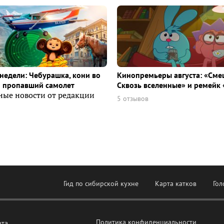
недели: Чебурашка, кони во
Кинопремьеры августа: «Сме
и пропавший самолет
Сквозь вселенные» и ремейк 
ные новости от редакции
5 отзывов
Гид по сибирской кухне
Карта катков
Гол
Политика конфиденциальности
рта