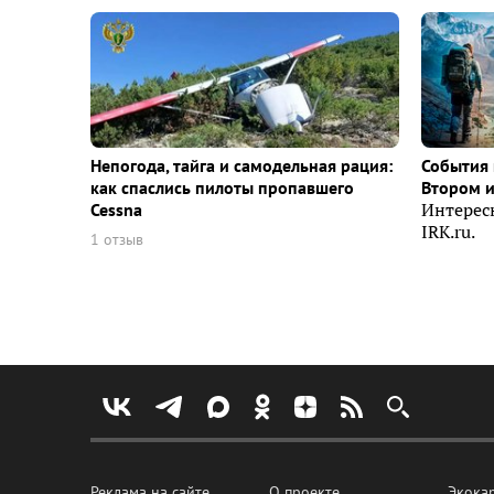
Непогода, тайга и самодельная рация:
События 
как спаслись пилоты пропавшего
Втором 
Cessna
Интерес
IRK.ru.
1 отзыв
Реклама на сайте
О проекте
Экока