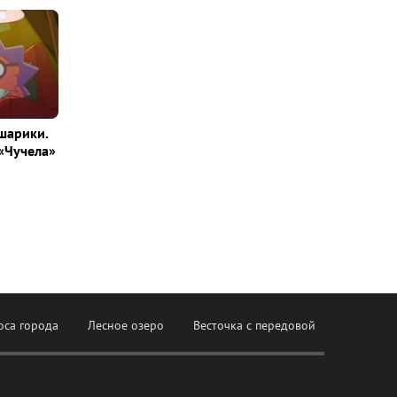
шарики.
«Чучела»
оса города
Лесное озеро
Весточка с передовой