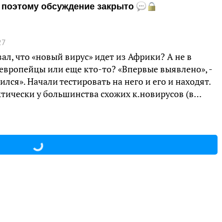
и, поэтому обсуждение закрыто
27
зал, что «новый вирус» идет из Африки? А не в
 европейцы или еще кто-то? «Впервые выявлено», -
лся». Начали тестировать на него и его и находят.
ктически у большинства схожих к.новирусов (в…