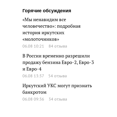
Горячие обсуждения
«Мы ненавидим все
человечество»: подробная
история иркутских
«молоточников»
06.08 10:21
84 отзыва
В России временно разрешили
продажу бензина Евро-2, Евро-3
и Евро-4
06.08 13:37
54 отзыва
Иркутский УКС могут признать
банкротом
06.08 09:36
34 отзыва