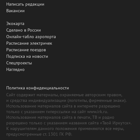
Написать редакции
Вакансии
Экокарта
Сделано в России
Онлайн-табло аэропорта
Расписание электричек
Расписание поездов
Подписка на новости
Спецпроекты
Наглядно
Политика конфиденциальности
Сайт содержит материалы, охраняемые авторским правом,
и средства индивидуализации (логотипы, фирменные знаки).
Использование материалов сайта в интернете разрешено
только с указанием гиперссылки на сайт www.irk.ru.
Использование материалов сайта в печати, ТВ и радио
разрешено только с указанием названия сайта «Твой Иркутск».
К нарушителям данного положения применяются все меры,
предусмотренные ст. 1301 ГК РФ.