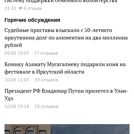
систему поддержки семейного волонтерства
21:31
4 отзыва
Горячие обсуждения
Судебные приставы взыскали с 50-летнего
иркутянина долг по алиментам на два миллиона
рублей
09.08 10:07
57 отзывов
Комику Азамату Мусагалиеву подарили коня на
фестивале в Иркутской области
10.08 11:01
39 отзывов
Президент РФ Владимир Путин прилетел в Улан-
Удэ
10.08 19:18
28 отзывов