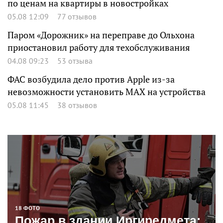
по ценам на квартиры в новостройках
05.08 12:09
77 отзывов
Паром «Дорожник» на переправе до Ольхона
приостановил работу для техобслуживания
04.08 09:23
53 отзыва
ФАС возбудила дело против Apple из-за
невозможности установить MAX на устройства
05.08 11:45
38 отзывов
18 ФОТО
Пожар в здании Иргиредмета: