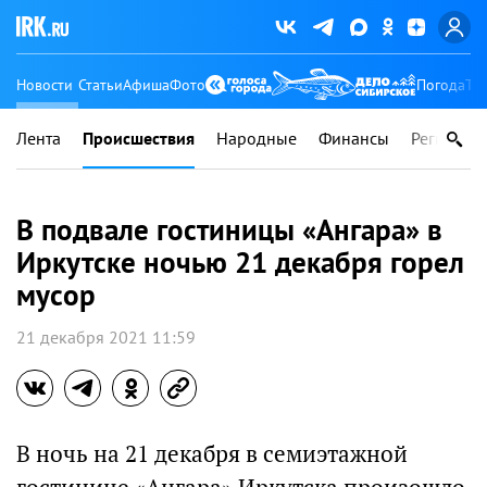
Новости
Статьи
Афиша
Фото
Погода
Ту
Лента
Происшествия
Народные
Финансы
Регионы
В подвале гостиницы «Ангара» в
Иркутске ночью 21 декабря горел
мусор
21 декабря 2021 11:59
В ночь на 21 декабря в семиэтажной