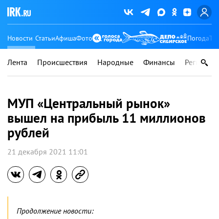
Новости
Статьи
Афиша
Фото
Погода
Ту
Лента
Происшествия
Народные
Финансы
Регионы
МУП «Центральный рынок»
вышел на прибыль 11 миллионов
рублей
21 декабря 2021 11:01
Продолжение новости: