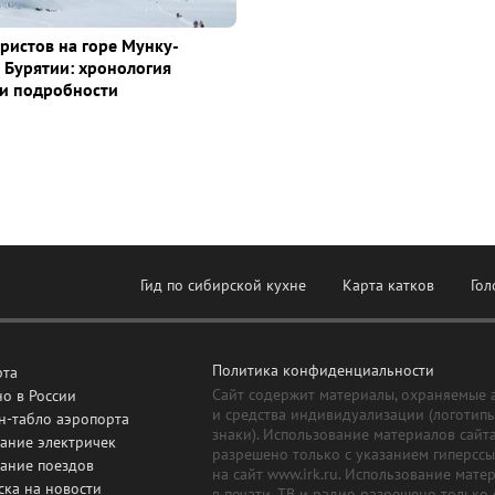
уристов на горе Мунку-
 Бурятии: хронология
и подробности
Гид по сибирской кухне
Карта катков
Гол
Политика конфиденциальности
рта
Сайт содержит материалы, охраняемые 
о в России
и средства индивидуализации (логотип
н-табло аэропорта
знаки). Использование материалов сайт
ание электричек
разрешено только с указанием гиперсс
сание поездов
на сайт www.irk.ru. Использование мате
ска на новости
в печати, ТВ и радио разрешено только 