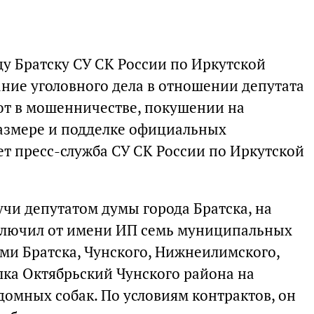
ду Братску СУ СК России по Иркутской
ание уголовного дела в отношении депутата
ют в мошенничестве, покушении на
азмере и подделке официальных
ет пресс-служба СУ СК России по Иркутской
учи депутатом думы города Братска, на
ключил от имени ИП семь муниципальных
ми Братска, Чунского, Нижнеилимского,
лка Октябрьский Чунского района на
здомных собак. По условиям контрактов, он