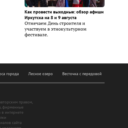
Как провести выходные: обзор афиши
Иркутска на 8 и 9 августа
Отмечаем День строителя и
участвуем в этнокультурном
фестивале.
оса города
Лесное озеро
Весточка с передовой
авторским правом,
ы, фирменные
а в интернете
ылки
риалов сайта
с указанием