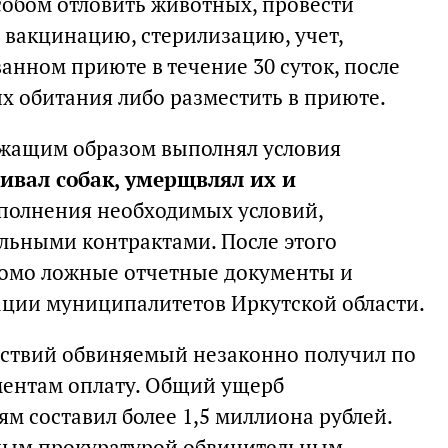
обом отловить животных, провести
 вакцинацию, стерилизацию, учет,
анном приюте в течение 30 суток, после
 их обитания либо разместить в приюте.
ежащим образом выполнял условия
ивал собак, умерщвлял их и
полнения необходимых условий,
ьными контрактами. После этого
домо ложные отчетные документы и
ации муниципалитетов Иркутской области.
йствий обвиняемый незаконно получил по
ентам оплату. Общий ущерб
 составил более 1,5 миллиона рублей.
нным прокуратурой обвинительным