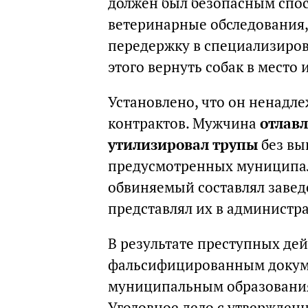
должен был безопасным спос
ветеринарные обследования,
передержку в специализиров
этого вернуть собак в место
Установлено, что он ненадл
контрактов. Мужчина
отлавл
утилизировал трупы
без вы
предусмотренных муниципал
обвиняемый составлял заве
представлял их в администр
В результате преступных де
фальсифицированным докум
муниципальным образованиям
Уголовное дело с утвержде