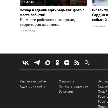
18 ФОТО
Пожар в здании Иргиредмета: фото с
Гибель т
места событий
Сардык в
На месте работают пожарные,
событий 
территория оцеплена.
3 отзыва
6 отзывов
Реклама на сайте
О проекте
Экока
Аудитория сайта
Написать редакции
Сделан
Вакансии
Онлай
Распис
Распи
Подпи