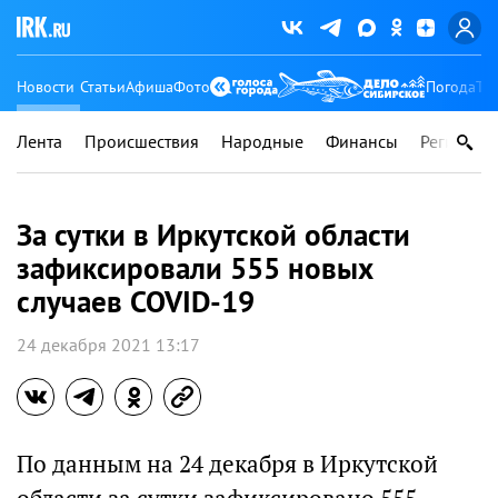
Новости
Статьи
Афиша
Фото
Погода
Ту
Лента
Происшествия
Народные
Финансы
Регионы
За сутки в Иркутской области
зафиксировали 555 новых
случаев COVID-19
24 декабря 2021 13:17
По данным на 24 декабря в Иркутской