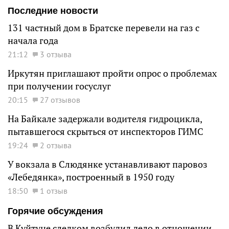
Последние новости
131 частный дом в Братске перевели на газ с
начала года
21:12
3 отзыва
Иркутян приглашают пройти опрос о проблемах
при получении госуслуг
20:15
27 отзывов
На Байкале задержали водителя гидроцикла,
пытавшегося скрыться от инспекторов ГИМС
19:24
2 отзыва
У вокзала в Слюдянке устанавливают паровоз
«Лебедянка», построенный в 1950 году
18:50
1 отзыв
Горячие обсуждения
В Куйтуне следком возбудил дело в отношении