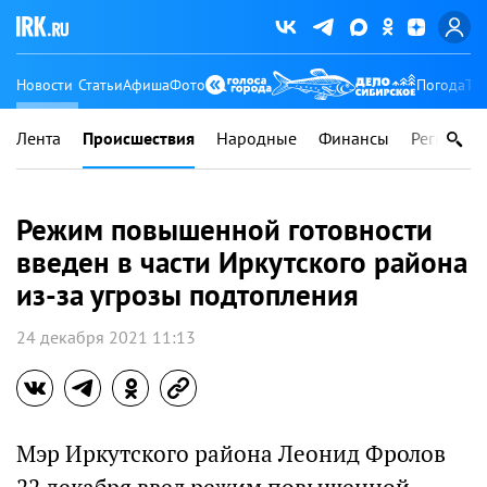
Новости
Статьи
Афиша
Фото
Погода
Ту
Лента
Происшествия
Народные
Финансы
Регионы
Режим повышенной готовности
введен в части Иркутского района
из-за угрозы подтопления
24 декабря 2021 11:13
Мэр Иркутского района Леонид Фролов