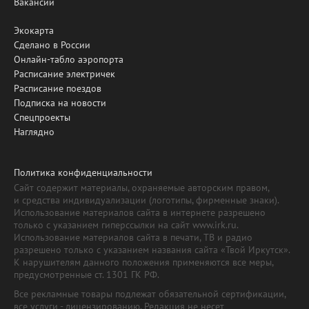
Вакансии
Экокарта
Сделано в России
Онлайн-табло аэропорта
Расписание электричек
Расписание поездов
Подписка на новости
Спецпроекты
Наглядно
Политика конфиденциальности
Сайт содержит материалы, охраняемые авторским правом,
и средства индивидуализации (логотипы, фирменные знаки).
Использование материалов сайта в интернете разрешено
только с указанием гиперссылки на сайт www.irk.ru.
Использование материалов сайта в печати, ТВ и радио
разрешено только с указанием названия сайта «Твой Иркутск».
К нарушителям данного положения применяются все меры,
предусмотренные ст. 1301 ГК РФ.
Все рекламные товары подлежат обязательной сертификации,
все услуги - лицензированию. Редакция не несет