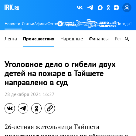
Новости
Статьи
Афиша
Фото
Погода
Ту
Лента
Происшествия
Народные
Финансы
Регионы
Уголовное дело о гибели двух
детей на пожаре в Тайшете
направлено в суд
28 декабря 2021 16:27
26-летняя жительница Тайшета