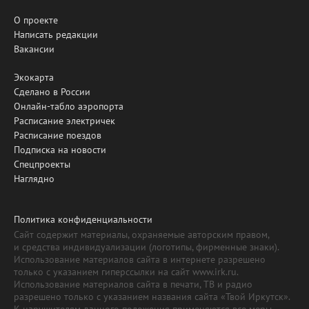
О проекте
Написать редакции
Вакансии
Экокарта
Сделано в России
Онлайн-табло аэропорта
Расписание электричек
Расписание поездов
Подписка на новости
Спецпроекты
Наглядно
Политика конфиденциальности
Сайт содержит материалы, охраняемые авторским правом,
и средства индивидуализации (логотипы, фирменные знаки).
Использование материалов сайта в интернете разрешено
только с указанием гиперссылки на сайт www.irk.ru.
Использование материалов сайта в печати, ТВ и радио
разрешено только с указанием названия сайта «Твой Иркутск».
К нарушителям данного положения применяются все меры,