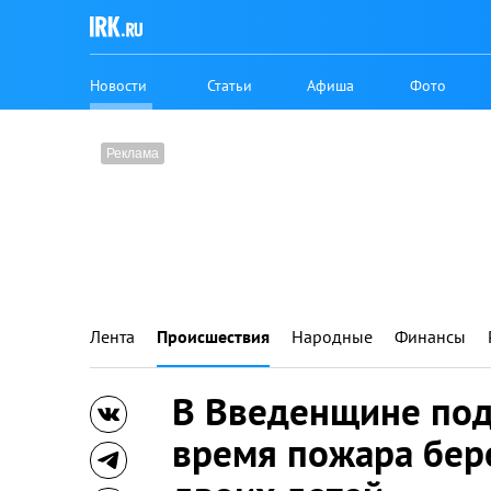
Новости
Статьи
Афиша
Фото
Лента
Происшествия
Народные
Финансы
В Введенщине под
время пожара бе