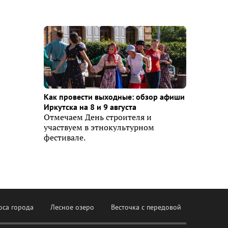
Как провести выходные: обзор афиши
Иркутска на 8 и 9 августа
Отмечаем День строителя и
участвуем в этнокультурном
фестивале.
оса города
Лесное озеро
Весточка с передовой