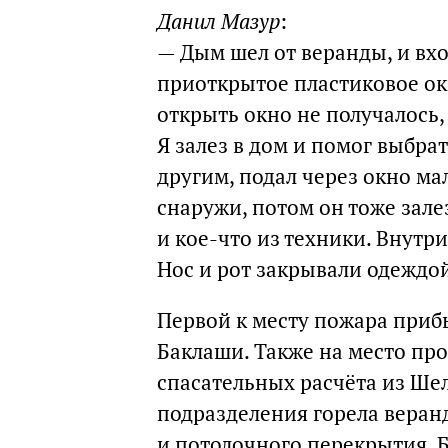
Данил Мазур
:
— Дым шел от веранды, и вхо
приоткрытое пластиковое о
открыть окно не получалось,
Я залез в дом и помог выбра
другим, подал через окно ма
снаружи, потом он тоже зал
и кое-что из техники. Внутри
Нос и рот закрывали одеждо
Первой к месту пожара приб
Баклаши. Также на место пр
спасательных расчёта из Ше
подразделения горела веран
и потолочного перекрытия.