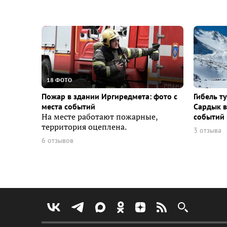
18 ФОТО
Пожар в здании Иргиредмета: фото с
Гибель т
места событий
Сардык в
На месте работают пожарные,
событий 
территория оцеплена.
3 отзыва
6 отзывов