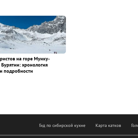
уристов на горе Мунку-
 Бурятии: хронология
и подробности
Гид по сибирской кухне
Карта катков
Гол