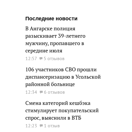
Последние новости
В Ангарске полиция
разыскивает 39-летнего
мужчину, пропавшего в
середине июля
12:57
5 отзывов
106 участников СВО прошли
диспансеризацию в Усольской
районной больнице
12:34
6 отзывов
Смена категорий кешбэка
стимулирует покупательский
спрос, выяснили в ВТБ
12:23
1 отзыв