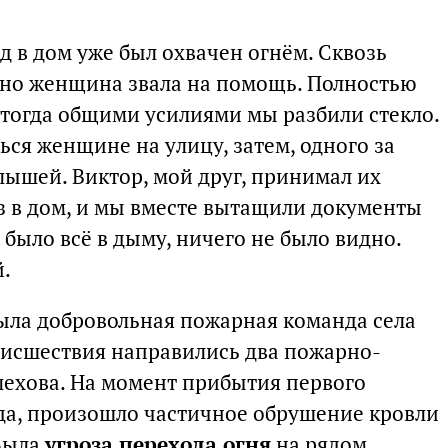
д в дом уже был охвачен огнём. Сквозь
кно женщина звала на помощь. Полностью
 тогда общими усилиями мы разбили стекло.
ться женщине на улицу, затем, одного за
лышей. Виктор, мой друг, принимал их
ез в дом, и мы вместе вытащили документы
 было всё в дыму, ничего не было видно.
й.
ыла добровольная пожарная команда села
оисшествия направились два пожарно-
лехова. На момент прибытия первого
да, произошло частичное обрушение кровли
 Была
угроза перехода огня
на рядом